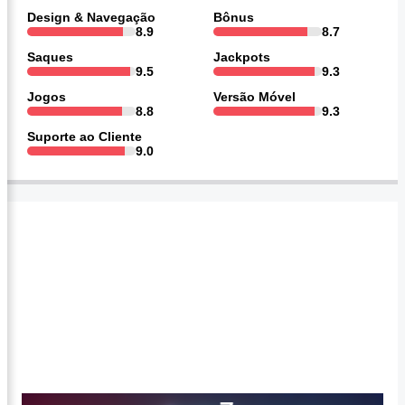
Design & Navegação
Bônus
8.9
8.7
Saques
Jackpots
9.5
9.3
Jogos
Versão Móvel
8.8
9.3
Suporte ao Cliente
9.0
Informações básicas sobre Estrela Bet cassino