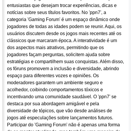
entusiastas que desejam trocar experiências, dicas e
notícias sobre seus títulos favoritos. No 'ppn7', a
categoria 'Gaming Forum' é um espaço dinâmico onde
jogadores de todas as idades podem se reunir. Aqui, os
usuários discutem desde os jogos mais recentes até os
clássicos que marcaram época. A interatividade é um
dos aspectos mais atrativos, permitindo que os
jogadores façam perguntas, solicitem ajuda sobre
estratégias e compartilhem suas conquistas. Além disso,
os fóruns promovem a inclusão e diversidade, abrindo
espaço para diferentes vozes e opiniões. Os
moderadores garantem um ambiente seguro e
acolhedor, coibindo comportamentos tóxicos e
incentivando uma comunidade saudável. O 'ppn7' se
destaca por sua abordagem amigável e pela
diversidade de tópicos, que vão desde análises de
jogos até especulações sobre lançamentos futuros.
Participar do 'Gaming Forum' não é apenas uma forma