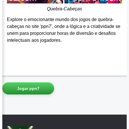
Quebra-Cabeças
Explore o emocionante mundo dos jogos de quebra-
cabeças no site 'ppn7', onde a lógica e a criatividade se
unem para proporcionar horas de diversão e desafios
intelectuais aos jogadores.
Jogar ppn7